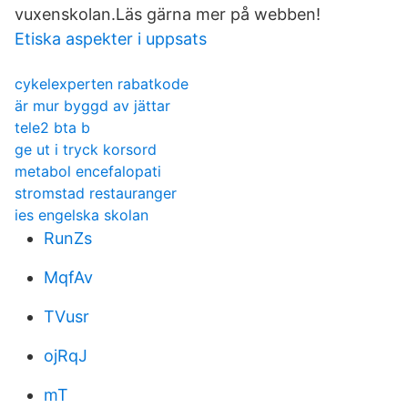
vuxenskolan.Läs gärna mer på webben!
Etiska aspekter i uppsats
cykelexperten rabatkode
är mur byggd av jättar
tele2 bta b
ge ut i tryck korsord
metabol encefalopati
stromstad restauranger
ies engelska skolan
RunZs
MqfAv
TVusr
ojRqJ
mT