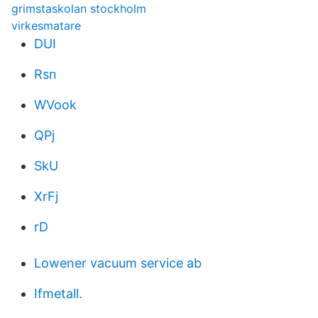
grimstaskolan stockholm
virkesmatare
DUI
Rsn
WVook
QPj
SkU
XrFj
rD
Lowener vacuum service ab
Ifmetall.