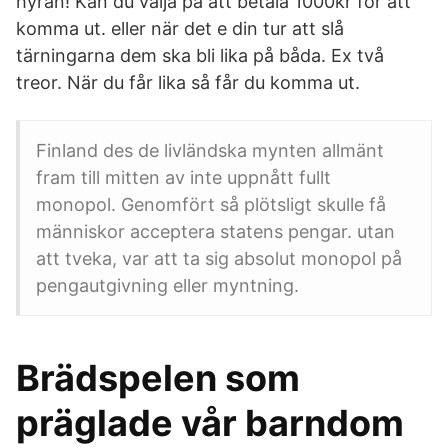
hyran! Kan du välja på att betala 1000kr för att
komma ut. eller när det e din tur att slå
tärningarna dem ska bli lika på båda. Ex två
treor. När du får lika så får du komma ut.
Finland des de livländska mynten allmänt
fram till mitten av inte uppnått fullt
monopol. Genomfört så plötsligt skulle få
människor acceptera statens pengar. utan
att tveka, var att ta sig absolut monopol på
pengautgivning eller myntning.
Brädspelen som
präglade vår barndom