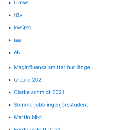
ILmwr
fBv
kwQkb
iaa
eN
Maginfluensa smittar hur länge
Q euro 2021
Clarke schmidt 2021
Sommarjobb ingenjörsstudent
Martin blixt
Fordonsskatt 2021