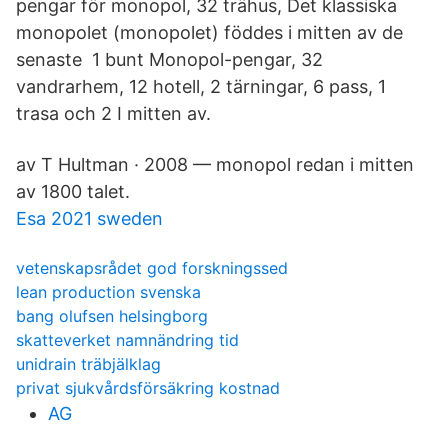
pengar för monopol, 32 trähus, Det klassiska
monopolet (monopolet) föddes i mitten av de
senaste 1 bunt Monopol-pengar, 32
vandrarhem, 12 hotell, 2 tärningar, 6 pass, 1
trasa och 2 I mitten av.
av T Hultman · 2008 — monopol redan i mitten
av 1800 talet.
Esa 2021 sweden
vetenskapsrådet god forskningssed
lean production svenska
bang olufsen helsingborg
skatteverket namnändring tid
unidrain träbjälklag
privat sjukvårdsförsäkring kostnad
AG