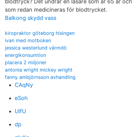
blodtryck? Det undrar en läsare som är 65 år och
som redan medicineras för blodtrycket.
Balkong skydd vass
kiropraktor göteborg hisingen
ivan med motboken
jessica westerlund värmdö
energikonsumtion
placera 2 miljoner
antonia wright mickey wright
fanny ambjörnsson avhandling
CAqNy
eSoh
UifU
dp