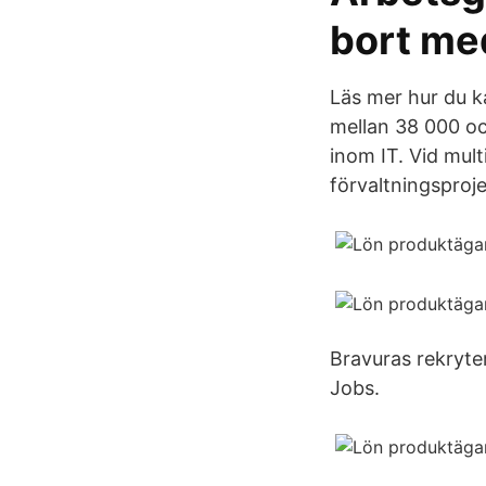
bort me
Läs mer hur du k
mellan 38 000 oc
inom IT. Vid mul
förvaltningsproj
Bravuras rekryte
Jobs.