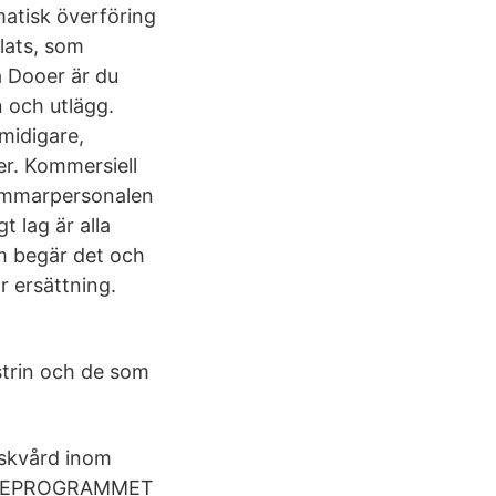
matisk överföring
plats, som
 Dooer är du
 och utlägg.
midigare,
er. Kommersiell
sommarpersonalen
t lag är alla
om begär det och
r ersättning.
ustrin och de som
iskvård inom
LÖNEPROGRAMMET