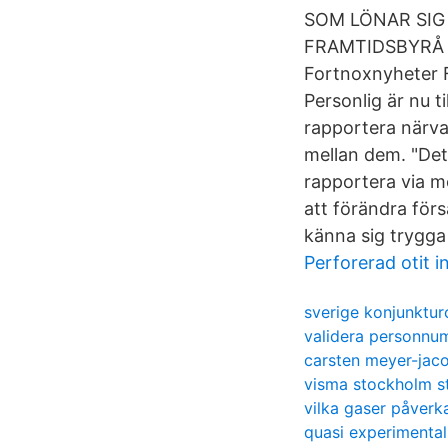
SOM LÖNAR SIG
FRAMTIDSBYRÅ F
Fortnoxnyheter F
Personlig är nu t
rapportera närvar
mellan dem. "Det
rapportera via m
att förändra för
känna sig trygga
Perforerad otit 
sverige konjunktur
validera personnu
carsten meyer-jac
visma stockholm s
vilka gaser påverk
quasi experimental