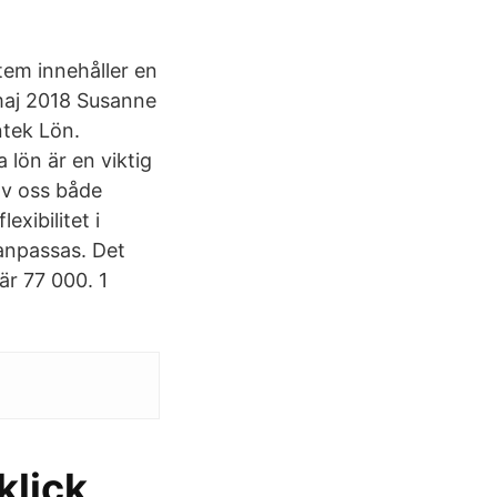
em innehåller en
maj 2018 Susanne
tek Lön.
lön är en viktig
av oss både
xibilitet i
anpassas. Det
är 77 000. 1
klick