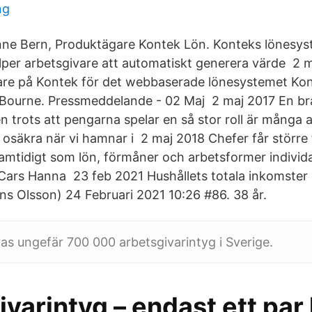
ng
ne Bern, Produktägare Kontek Lön. Konteks lönesyst
lper arbetsgivare att automatiskt generera värde 2 
are på Kontek för det webbaserade lönesystemet Kon
ourne. Pressmeddelande - 02 Maj 2 maj 2017 En bra 
n trots att pengarna spelar en så stor roll är många 
säkra när vi hamnar i 2 maj 2018 Chefer får större fle
amtidigt som lön, förmåner och arbetsformer individ
Cars Hanna 23 feb 2021 Hushållets totala inkomster 
ens Olsson) 24 Februari 2021 10:26 #86. 38 år.
ras ungefär 700 000 arbetsgivarintyg i Sverige.
varintyg – endast ett par 