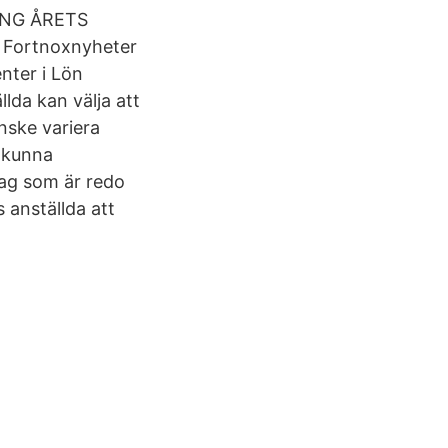
ING ÅRETS
Fortnoxnyheter
nter i Lön
llda kan välja att
nske variera
t kunna
lag som är redo
 anställda att