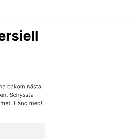
rsiell
rna bakom nästa
hen. Schyssta
eamet. Häng med!