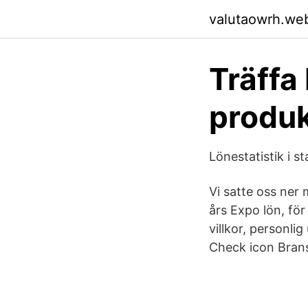
valutaowrh.we
Träffa
produk
Lönestatistik i 
Vi satte oss ne
års Expo lön, fö
villkor, personl
Check icon Bran