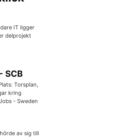
dare IT ligger
r delprojekt
 - SCB
lats: Torsplan,
ar kring
 Jobs - Sweden
n
örde av sig till