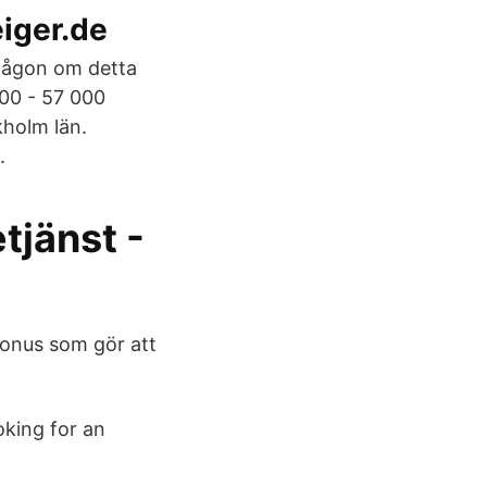
eiger.de
 någon om detta
000 - 57 000
kholm län.
.
tjänst -
 bonus som gör att
king for an