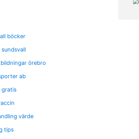
all böcker
 sundsvall
bildningar örebro
sporter ab
 gratis
vaccin
ndling värde
g tips