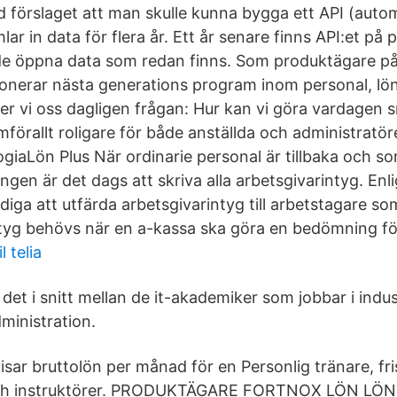
 förslaget att man skulle kunna bygga ett API (auto
ar in data för flera år. Ett år senare finns API:et på 
de öppna data som redan finns. Som produktägare på
onerar nästa generations program inom personal, lön
er vi oss dagligen frågan: Hur kan vi göra vardagen s
förallt roligare för både anställda och administratör
giaLön Plus När ordinarie personal är tillbaka och 
gen är det dags att skriva alla arbetsgivarintyg. Enlig
diga att utfärda arbetsgivarintyg till arbetstagare s
ntyg behövs när en a-kassa ska göra en bedömning fö
 telia
 det i snitt mellan de it-akademiker som jobbar i ind
dministration.
isar bruttolön per månad för en Personlig tränare, fr
 och instruktörer. PRODUKTÄGARE FORTNOX LÖN 