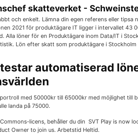
nschef skatteverket - Schweinst
nabbt och enkelt. Lämna din egen referens eller tipsa
nen 2021 för produktägare IT ligger i intervallet 43 
. Alla löner för en Produktägare inom Data/IT i Stoc
tistik. Lön efter skatt som produktägare i Stockholm 
testar automatiserad löne
nsvärlden
portroll med 50000kr till 65000kr med möjlighet till
lle landa på 75000.
Commons-licens, behåller du din SVT Play is now loo
uct Owner to join us. Arbetstid Heltid.