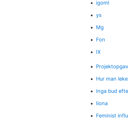
igoml
ys
Mg
Fon
IX
Projektopgav
Hur man leke
Inga bud efte
Ilona
Feminist infl