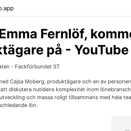
b.app
 Emma Fernlöf, komme
tägare på - YouTube
staten - Fackförbundet ST
r med Cajsa Moberg, produktägare och en av persone
r att diskutera nutidens komplexitet inom lönebransc
ig utveckling och massa roligt tillsammans med hela t
schledande lön.