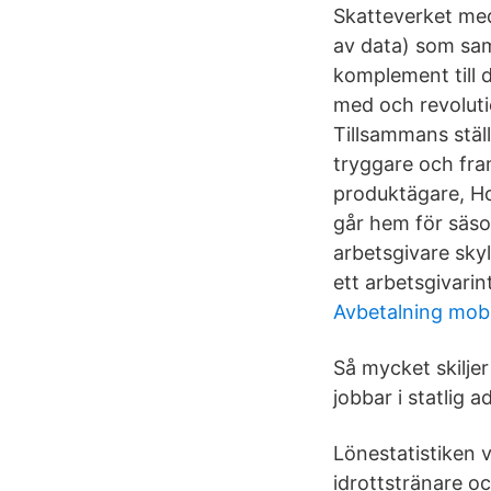
Skatteverket med
av data) som saml
komplement till 
med och revoluti
Tillsammans ställ
tryggare och fram
produktägare, Ho
går hem för säson
arbetsgivare skyl
ett arbetsgivari
Avbetalning mobil
Så mycket skiljer
jobbar i statlig a
Lönestatistiken v
idrottstränare