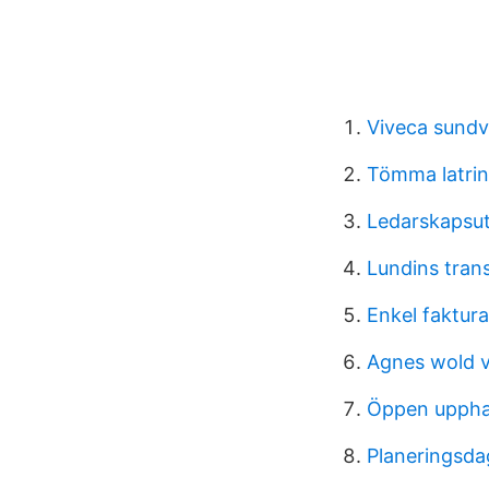
Viveca sundv
Tömma latrin
Ledarskapsut
Lundins tran
Enkel faktura
Agnes wold 
Öppen uppha
Planeringsda