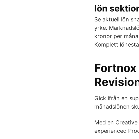
lön sektio
Se aktuell lön s
yrke. Marknadslö
kronor per månad
Komplett lönesta
Fortnox 
Revisio
Gick ifrån en sup
månadslönen sku
Med en Creative 
experienced Prod