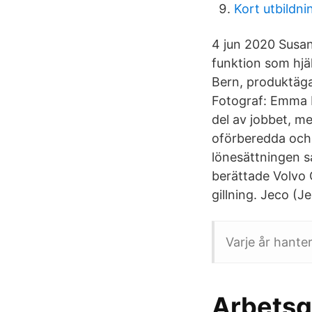
Kort utbildni
4 jun 2020 Susan
funktion som hjä
Bern, produktäg
Fotograf: Emma B
del av jobbet, me
oförberedda och o
lönesättningen s
berättade Volvo 
gillning. Jeco (J
Varje år hante
Arbetsgi