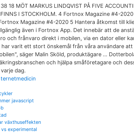
 38 18 MÖT MARKUS LINDQVIST PÅ FIVE ACCOUNT
INNS I STOCKHOLM. 4 Fortnox Magazine #4-2020 
ortnox Magazine #4-2020 5 Hantera åtkomst till klie
illgänglig även i Fortnox App. Det innebär att de anstä
o och frånvaro direkt i mobilen, via en dator eller ka
 har varit ett stort önskemål från våra användare at
obilen", säger Malin Sköld, produktägare … Dotterbo
säkringsbranschen och hjälpa småföretagare och dess
 varje dag.
internetmedicin
cykler
mmer javascript
ob
tad
ar växthuseffekten
 vs experimental