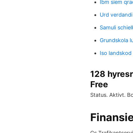
Ibm siem qra
Urd verdandi
Samuli schiel
Grundskola l
Iso landskod
128 hyresr
Free
Status. Aktivt. B
Finansie
Gs Trafikantserv