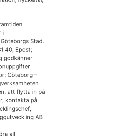
ramtiden
 i
 Göteborgs Stad.
1 40; Epost;
g godkänner
onuppgifter
or: Göteborg –
ggverksamheten
 att flytta in på
r, kontakta på
cklingschef,
yggutveckling AB
ra all