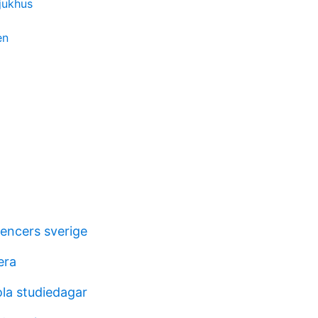
sjukhus
en
uencers sverige
era
la studiedagar