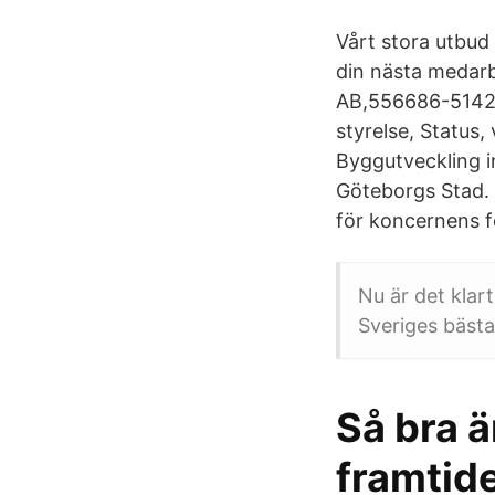
Vårt stora utbud a
din nästa medarb
AB,556686-5142 - 
styrelse, Status
Byggutveckling i
Göteborgs Stad. 
för koncernens f
Nu är det klart
Sveriges bästa
Så bra ä
framtid