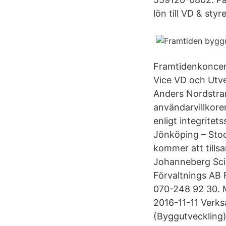
lön till VD & sty
Framtidenkoncer
Vice VD och Utve
Anders Nordstr
användarvillkore
enligt integrite
Jönköping – Sto
kommer att tills
Johanneberg Scie
Förvaltnings AB 
070-248 92 30. M
2016-11-11 Verk
(Byggutveckling)