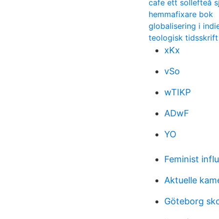
cafe ett sollefteå 
hemmafixare bok
globalisering i indi
teologisk tidsskrift
xKx
vSo
wTIKP
ADwF
YO
Feminist infl
Aktuelle kam
Göteborg sko