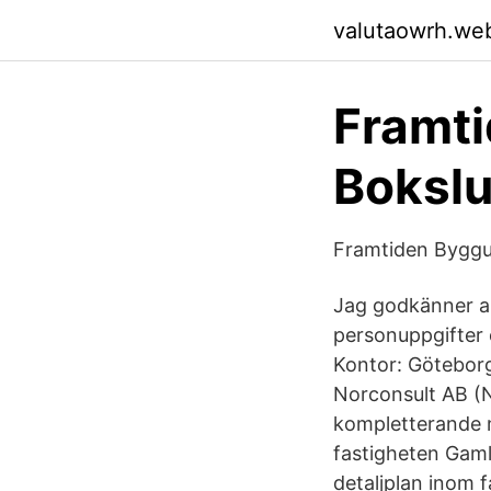
valutaowrh.we
Framti
Bokslu
Framtiden Byggut
Jag godkänner a
personuppgifter 
Kontor: Göteborg
Norconsult AB (N
kompletterande 
fastigheten Gaml
detaljplan inom 