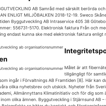
UTVECKLING AB Samråd med särskilt berörda och
N ENLIGT MILJÖBALKEN 2018-12-19. Sweco Skåne
iden Byggutveckling AB Intraservice 405 38 Götebo
mer: 556731-5170. Elektronisk faktura Från och med
ng endast kunna ske med elektronisk faktura enligt n
Integritetspo
en
Målet är att fibernät
tillgängligt för samt
om ingår i Förvaltnings AB Framtiden [8]. Här kan du
åra olika nyhetsbrev och utskick. Nyheter från Sver
demi, Allmännyttans Klimatinitiativ och för dig som 
inom olika ämnen. Byggutveckling i Stjärnsund AB 
Bolagsfakta.se hittar du kontakt-och företagsinforma