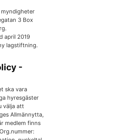
 myndigheter
gatan 3 Box
rg.
 april 2019
y lagstiftning.
licy -
et ska vara
liga hyresgäster
 välja att
iges Allmännytta,
är medlem finns
– Org.nummer:
tion, nyckeltal,