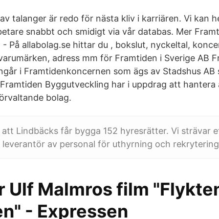
v talanger är redo för nästa kliv i karriären. Vi kan he
etare snabbt och smidigt via vår databas. Mer Framt
På allabolag.se hittar du , bokslut, nyckeltal, konc
, varumärken, adress mm för Framtiden i Sverige AB 
ngår i Framtidenkoncernen som ägs av Stadshus AB 
Framtiden Byggutveckling har i uppdrag att hantera 
örvaltande bolag.
 att Lindbäcks får bygga 152 hyresrätter. Vi strävar e
 leverantör av personal för uthyrning och rekrytering
r Ulf Malmros film "Flykten 
en" - Expressen