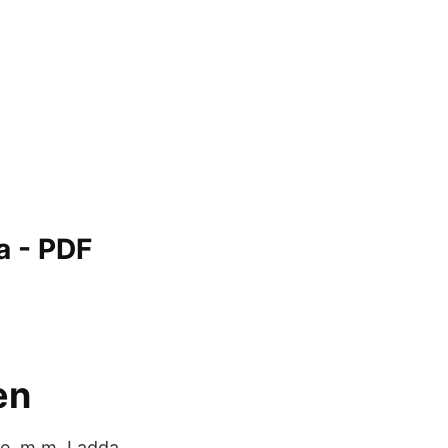
a - PDF
en
se, m.m, Ladda