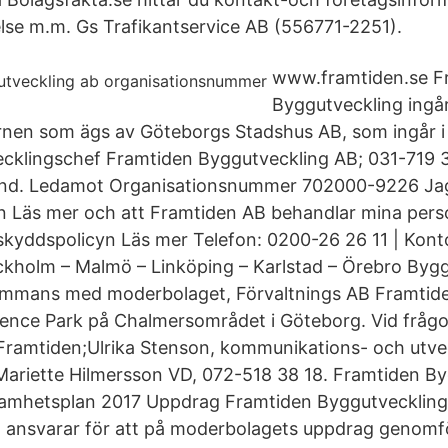
relse m.m. Gs Trafikantservice AB (556771-2251).
www.framtiden.se F
Byggutveckling ingår
nen som ägs av Göteborgs Stadshus AB, som ingår i
cklingschef Framtiden Byggutveckling AB; 031-719 3
and. Ledamot Organisationsnummer 702000-9226 Ja
n Läs mer och att Framtiden AB behandlar mina pers
tsskyddspolicyn Läs mer Telefon: 0200-26 26 11 | Kont
ckholm – Malmö – Linköping – Karlstad – Örebro By
ammans med moderbolaget, Förvaltnings AB Framtiden,
nce Park på Chalmersområdet i Göteborg. Vid frågo
Framtiden;Ulrika Stenson, kommunikations- och utve
ariette Hilmersson VD, 072-518 38 18. Framtiden B
samhetsplan 2017 Uppdrag Framtiden Byggutveckling
 ansvarar för att på moderbolagets uppdrag genomfö