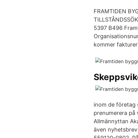
FRAMTIDEN BYGG
TILLSTÅNDSSÖKA
5397 B496 Framt
Organisationsnum
kommer faktureri
Skeppsvik
inom de företag s
prenumerera på v
Allmännyttan Aka
även nyhetsbrev 
559120-0802. På 