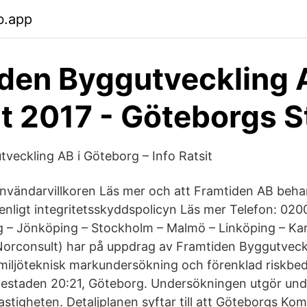
b.app
den Byggutveckling 
t 2017 - Göteborgs S
veckling AB i Göteborg – Info Ratsit
nvändarvillkoren Läs mer och att Framtiden AB beha
enligt integritetsskyddspolicyn Läs mer Telefon: 0200
 – Jönköping – Stockholm – Malmö – Linköping – Kar
orconsult) har på uppdrag av Framtiden Byggutveckl
miljöteknisk markundersökning och förenklad riskb
estaden 20:21, Göteborg. Undersökningen utgör under
fastigheten. Detaljplanen syftar till att Göteborgs K