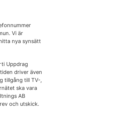
elefonnummer
un. Vi är
itta nya synsätt
rti Uppdrag
iden driver även
illgång till TV-,
ernätet ska vara
altnings AB
rev och utskick.