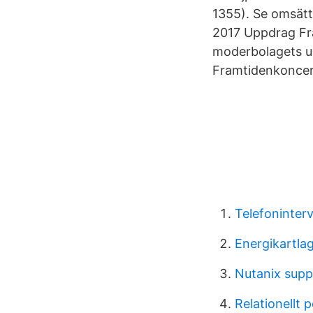
1355). Se omsät
2017 Uppdrag Fra
moderbolagets u
Framtidenkonce
Telefoninterv
Energikartla
Nutanix supp
Relationellt 