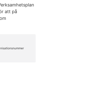
 Verksamhetsplan
r att på
nom