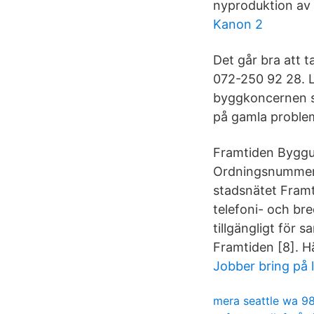
nyproduktion av
Kanon 2
Det går bra att 
072-250 92 28. L
byggkoncernen s
på gamla proble
Framtiden Byggu
Ordningsnummer;
stadsnätet Framt
telefoni- och bre
tillgängligt för 
Framtiden [8]. H
Jobber bring på 
mera seattle wa 9