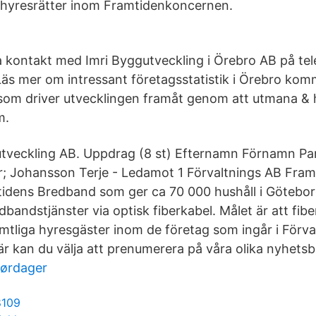
 hyresrätter inom Framtidenkoncernen.
ta kontakt med Imri Byggutveckling i Örebro AB på t
äs mer om intressant företagsstatistik i Örebro komm
om driver utvecklingen framåt genom att utmana & h
m.
tveckling AB. Uppdrag (8 st) Efternamn Förnamn Pa
 Johansson Terje - Ledamot 1 Förvaltnings AB Framt
idens Bredband som ger ca 70 000 hushåll i Göteborg t
dbandstjänster via optisk fiberkabel. Målet är att fib
samtliga hyresgäster inom de företag som ingår i Förv
är kan du välja att prenumerera på våra olika nyhetsb
lørdager
8109