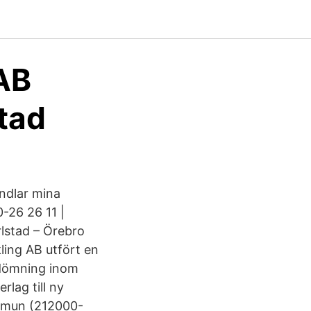
AB
tad
ndlar mina
-26 26 11 |
lstad – Örebro
ing AB utfört en
edömning inom
lag till ny
ommun (212000-